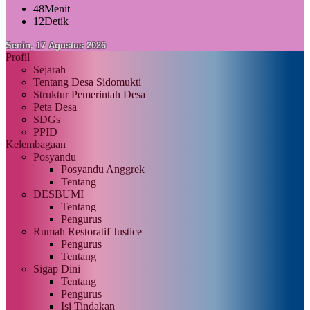
48
Menit
11
Detik
Senin, 17 Agustus 2026
Profil
Sejarah
Tentang Desa Sidomukti
Struktur Pemerintah Desa
Peta Desa
SDGs
PPID
Kelembagaan
Posyandu
Posyandu Anggrek
Tentang
DESBUMI
Tentang
Pengurus
Rumah Restoratif Justice
Pengurus
Tentang
Sigap Dini
Tentang
Pengurus
Isi Tindakan