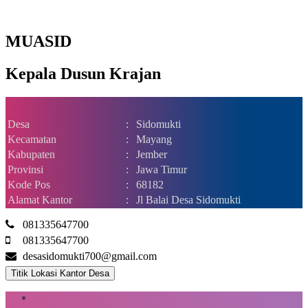
MUASID
Kepala Dusun Krajan
Desa
:
Sidomukti
Kecamatan
:
Mayang
Kabupaten
:
Jember
Provinsi
:
Jawa Timur
Kode Pos
:
68182
Alamat Kantor
:
Jl Balai Desa Sidomukti
081335647700
081335647700
desasidomukti700@gmail.com
Titik Lokasi Kantor Desa